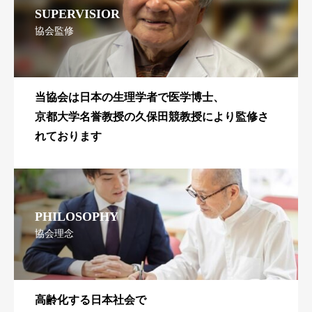
SUPERVISIOR
協会監修
当協会は日本の生理学者で医学博士、
京都大学名誉教授の久保田競教授により監修さ
れております
PHILOSOPHY
協会理念
高齢化する日本社会で