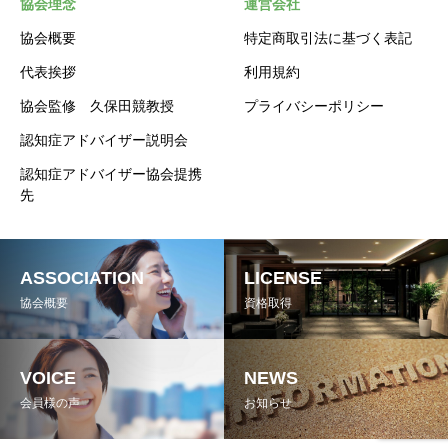
協会理念
運営会社
協会概要
特定商取引法に基づく表記
代表挨拶
利用規約
協会監修 久保田競教授
プライバシーポリシー
認知症アドバイザー説明会
認知症アドバイザー協会提携
先
ASSOCIATION
LICENSE
協会概要
資格取得
VOICE
NEWS
会員様の声
お知らせ