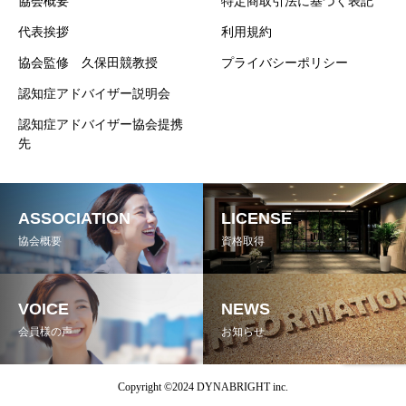
協会概要
特定商取引法に基づく表記
代表挨拶
利用規約
協会監修 久保田競教授
プライバシーポリシー
認知症アドバイザー説明会
認知症アドバイザー協会提携
先
ASSOCIATION
LICENSE
協会概要
資格取得
VOICE
NEWS
会員様の声
お知らせ
Copyright ©2024 DYNABRIGHT inc.