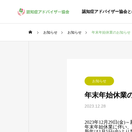
認知症アドバイザー協会と
お知らせ
お知らせ
年末年始休業のお知らせ
SUPERVIS
協会監修
LICENSE
ASSOCIATION
お知らせ
資格取得
協会概要
年末年始休業
GREETIN
2023.12.28
代表挨拶
受験申込
2023年12月29日(金)～
年末年始休業に伴い、
受験申込みに
新年は1月5日(金)