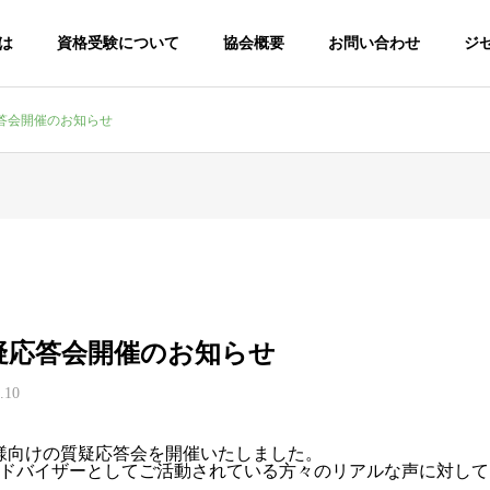
は
資格受験について
協会概要
お問い合わせ
ジ
答会開催のお知らせ
IOR
PHILOSOPHY
協会理念
疑応答会開催のお知らせ
G
SEMINAR RESULTS
.10
企業様向け説明会/セミナー実績一覧
み
受講方法
学習方
者様向けの質疑応答会を開催いたしました。
ドバイザーとしてご活動されている方々のリアルな声に対して
ついて
試験について
学習方法に