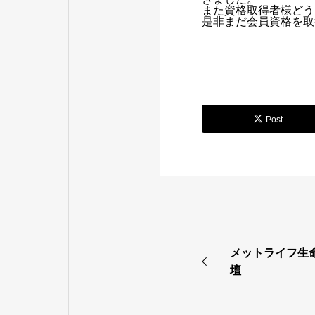
また資格取得者様どう
是非まだ会員資格を取
Post
メットライフ生
壇