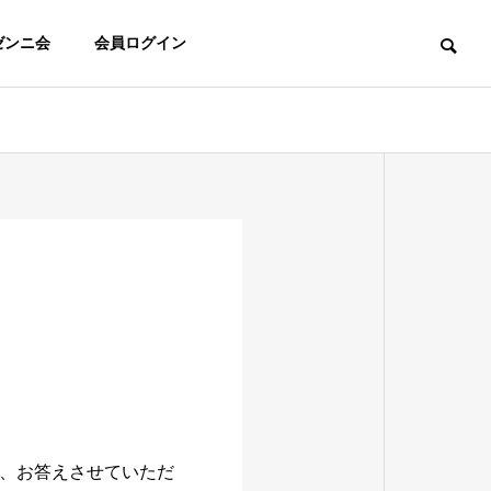
ゼンニ会
会員ログイン
OUTLINE
協会概要
PARTNER
認知症アドバイザー協会提携先
法
資格活用方法
、お答えさせていただ
ついて
資格活用事例について