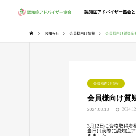
認知症アドバイザー協会と
お知らせ
会員様向け情報
会員様向け質疑応
SUPERVIS
協会監修
LICENSE
ASSOCIATION
会員様向け情報
資格取得
協会概要
会員様向け質
GREETIN
2024.03.13
2024.12
代表挨拶
受験申込
3月12日に資格取得
当日は実際に認知症ア
受験申込みに
きました。